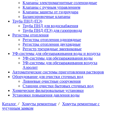
Клапаны электромагнитные соленоидные
Клапаны с ручным управлением
Клапаны защиты от гидроудара
Балансировочные клапаны
Труба ПНД (ПЭ)
Труба ПНД для водоснабжения
Труба ПНД (ПЭ) для газопровода
Регистры отопления
Регистры отопления однорядные
Регистры отопления двухрядные
Регистр трехрядные змеевиковые
УФ-системы для обеззараживания воды и воздуха
УФ-системы для обеззараживания воды
УФ-системы для обеззараживания воздуха
Аэролит
Автоматические системы приготовления растворов
Оборудование для очистки сточных вод
Ливневые очистные сооружения
Станции очистки бытовых сточных вод
Химические фильтровальные установки
Установки повышения давления воды
Каталог
/
Хомуты ремонтные
/
Хомуты ремонтные с
чугунным замком