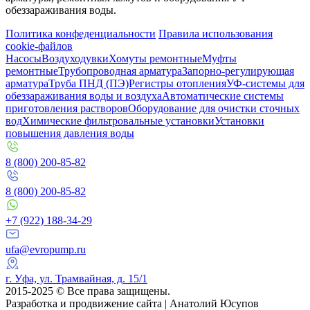
обеззараживания воды.
Политика конфеденциальности
Правила использования
cookie-файлов
Насосы
Воздуходувки
Хомуты ремонтные
Муфты
ремонтные
Трубопроводная арматура
Запорно-регулирующая
арматура
Труба ПНД (ПЭ)
Регистры отопления
УФ-системы для
обеззараживания воды и воздуха
Автоматические системы
приготовления растворов
Оборудование для очистки сточных
вод
Химические фильтровальные установки
Установки
повышения давления воды
8 (800) 200-85-82
8 (800) 200-85-82
+7 (922) 188-34-29
ufa@evropump.ru
г. Уфа, ​ул. Трамвайная, д. 15/1
2015-2025 © Все права защищены.
Разработка и продвижение сайта | Анатолий Юсупов