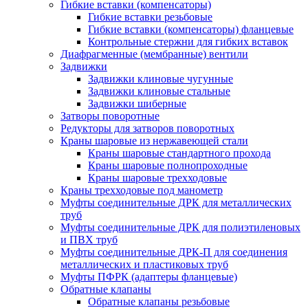
Гибкие вставки (компенсаторы)
Гибкие вставки резьбовые
Гибкие вставки (компенсаторы) фланцевые
Контрольные стержни для гибких вставок
Диафрагменные (мембранные) вентили
Задвижки
Задвижки клиновые чугунные
Задвижки клиновые стальные
Задвижки шиберные
Затворы поворотные
Редукторы для затворов поворотных
Краны шаровые из нержавеющей стали
Краны шаровые стандартного прохода
Краны шаровые полнопроходные
Краны шаровые трехходовые
Краны трехходовые под манометр
Муфты соединительные ДРК для металлических
труб
Муфты соединительные ДРК для полиэтиленовых
и ПВХ труб
Муфты соединительные ДРК-П для соединения
металлических и пластиковых труб
Муфты ПФРК (адаптеры фланцевые)
Обратные клапаны
Обратные клапаны резьбовые