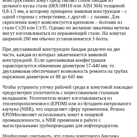
Конструктивно хомут представляет собой бандаж из
цельного куска стали (08Х18Н10 или AISI 304) толщиной
0,8-1,5 мм, к которому приварена замковая конструкция – с
одной стороны с отверстиями, с другой – с пазами. Для
скрепления хомут комплектуется крепежом – болтами из
стали Ст20 или Ст35. Однако по желанию заказчика метизы
могут изготавливаться из нержавеющей стали. На хомутах
шириной 200 мм обычно устанавливается 3 болта.
При двухзамковой конструкции бандаж разделен на две
части, каждая из которых заканчивается замковой
конструкцией. Если однозамковая конфигурация
характеризуется обжимным диаметром 57-440 мм. то
двухзамковая обеспечивает возможность ремонта на трубах
наружным диаметром от 88 до 645 мм.
Чтобы устранить утечку рабочей среды в хомутовой накладке
предусмотрен уплотнитель с впрессованным стальным
вкладышем. Уплотнитель может изготавливаться из
этиленпропиленового (EPDM) или из бутадиен-нитрильного
каучука (NBR), что определяет сферу применения. Резина
EPDMпозволяет использовать хомут в пищевой
промышленности, а NBR применим в работе с
магистральными трубопроводами для нефтепродуктов.
Необходимо учитывать, что длина хомутового бандажа