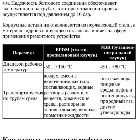
мм. Надежность болтового соединения обеспечивает
эксплуатацию на трубах, в которых транспортировка
осуществляется под давлением до 16 бар.
Корпусные детали изготавливаются из нержавеющей стали, а
материал гидроизолирующего вкладыша влияет на сферу
применения ремонтного устройства.
NBR (бутадиен-
EPDM (этилен-
Параметр
нитрильный
пропиленовый каучук)
каучук)
Диапазон рабочих
-50…+150 °C
-50…+80 °C
температур
воздух, смеси с
питьевая вода,
включением жестких
пищевые
составляющих, водные
среды, нефть и
Транспортируемая
растворы различных
нефтепродукты,
по трубам среда
веществ, химические
природный газ,
среды, растворы на
другие
основе гликоля, включая
углеводороды
тормозные жидкости
Как купить свертные муфты по