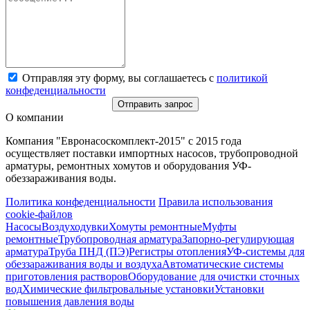
Отправляя эту форму, вы соглашаетесь с
политикой
конфеденциальности
Отправить запрос
О компании
Компания "Евронасоскомплект-2015" с 2015 года
осуществляет поставки импортных насосов, трубопроводной
арматуры, ремонтных хомутов и оборудования УФ-
обеззараживания воды.
Политика конфеденциальности
Правила использования
cookie-файлов
Насосы
Воздуходувки
Хомуты ремонтные
Муфты
ремонтные
Трубопроводная арматура
Запорно-регулирующая
арматура
Труба ПНД (ПЭ)
Регистры отопления
УФ-системы для
обеззараживания воды и воздуха
Автоматические системы
приготовления растворов
Оборудование для очистки сточных
вод
Химические фильтровальные установки
Установки
повышения давления воды