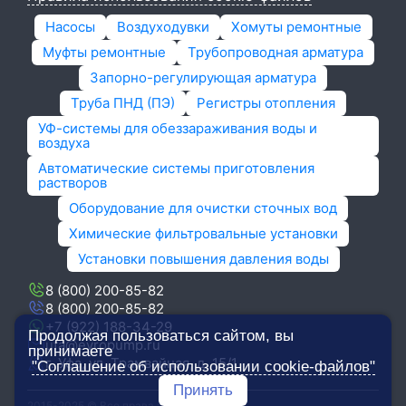
Насосы
Воздуходувки
Хомуты ремонтные
Муфты ремонтные
Трубопроводная арматура
Запорно-регулирующая арматура
Труба ПНД (ПЭ)
Регистры отопления
УФ-системы для обеззараживания воды и
воздуха
Автоматические системы приготовления
растворов
Оборудование для очистки сточных вод
Химические фильтровальные установки
Установки повышения давления воды
8 (800) 200-85-82
8 (800) 200-85-82
+7 (922) 188-34-29
Продолжая пользоваться сайтом, вы
ufa@evropump.ru
принимаете
г. Уфа, ​ул. Трамвайная, д. 15/1
"Соглашение об использовании cookie-файлов"
Принять
2015-2025 © Все права защищены.