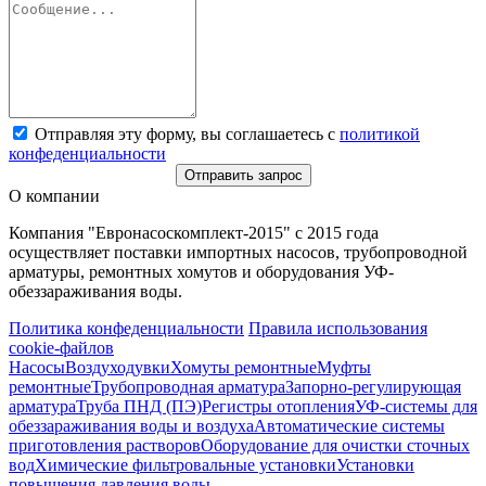
Отправляя эту форму, вы соглашаетесь с
политикой
конфеденциальности
Отправить запрос
О компании
Компания "Евронасоскомплект-2015" с 2015 года
осуществляет поставки импортных насосов, трубопроводной
арматуры, ремонтных хомутов и оборудования УФ-
обеззараживания воды.
Политика конфеденциальности
Правила использования
cookie-файлов
Насосы
Воздуходувки
Хомуты ремонтные
Муфты
ремонтные
Трубопроводная арматура
Запорно-регулирующая
арматура
Труба ПНД (ПЭ)
Регистры отопления
УФ-системы для
обеззараживания воды и воздуха
Автоматические системы
приготовления растворов
Оборудование для очистки сточных
вод
Химические фильтровальные установки
Установки
повышения давления воды