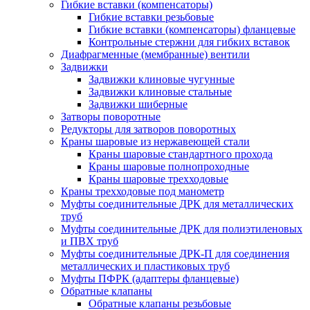
Гибкие вставки (компенсаторы)
Гибкие вставки резьбовые
Гибкие вставки (компенсаторы) фланцевые
Контрольные стержни для гибких вставок
Диафрагменные (мембранные) вентили
Задвижки
Задвижки клиновые чугунные
Задвижки клиновые стальные
Задвижки шиберные
Затворы поворотные
Редукторы для затворов поворотных
Краны шаровые из нержавеющей стали
Краны шаровые стандартного прохода
Краны шаровые полнопроходные
Краны шаровые трехходовые
Краны трехходовые под манометр
Муфты соединительные ДРК для металлических
труб
Муфты соединительные ДРК для полиэтиленовых
и ПВХ труб
Муфты соединительные ДРК-П для соединения
металлических и пластиковых труб
Муфты ПФРК (адаптеры фланцевые)
Обратные клапаны
Обратные клапаны резьбовые