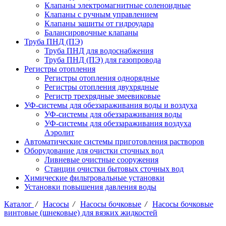
Клапаны электромагнитные соленоидные
Клапаны с ручным управлением
Клапаны защиты от гидроудара
Балансировочные клапаны
Труба ПНД (ПЭ)
Труба ПНД для водоснабжения
Труба ПНД (ПЭ) для газопровода
Регистры отопления
Регистры отопления однорядные
Регистры отопления двухрядные
Регистр трехрядные змеевиковые
УФ-системы для обеззараживания воды и воздуха
УФ-системы для обеззараживания воды
УФ-системы для обеззараживания воздуха
Аэролит
Автоматические системы приготовления растворов
Оборудование для очистки сточных вод
Ливневые очистные сооружения
Станции очистки бытовых сточных вод
Химические фильтровальные установки
Установки повышения давления воды
Каталог
/
Насосы
/
Насосы бочковые
/
Насосы бочковые
винтовые (шнековые) для вязких жидкостей