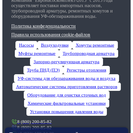
Компания "Евронасоскомплект-2015" с 2015 года
осуществляет поставки импортных насосов,
трубопроводной арматуры, ремонтных хомутов и
оборудования УФ-обеззараживания воды.
Политика конфеденциальности
Правила использования cookie-файлов
Насосы
Воздуходувки
Хомуты ремонтные
Муфты ремонтные
Трубопроводная арматура
Запорно-регулирующая арматура
Труба ПНД (ПЭ)
Регистры отопления
УФ-системы для обеззараживания воды и воздуха
Автоматические системы приготовления растворов
Оборудование для очистки сточных вод
Химические фильтровальные установки
Установки повышения давления воды
8 (800) 200-85-82
8 (800) 200-85-82