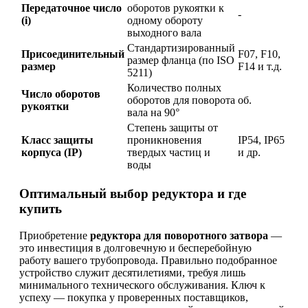
Передаточное число
оборотов рукоятки к
-
(i)
одному обороту
выходного вала
Стандартизированный
Присоединительный
F07, F10,
размер фланца (по ISO
размер
F14 и т.д.
5211)
Количество полных
Число оборотов
оборотов для поворота
об.
рукоятки
вала на 90°
Степень защиты от
Класс защиты
проникновения
IP54, IP65
корпуса (IP)
твердых частиц и
и др.
воды
Оптимальный выбор редуктора и где
купить
Приобретение
редуктора для поворотного затвора
—
это инвестиция в долговечную и бесперебойную
работу вашего трубопровода. Правильно подобранное
устройство служит десятилетиями, требуя лишь
минимального технического обслуживания. Ключ к
успеху — покупка у проверенных поставщиков,