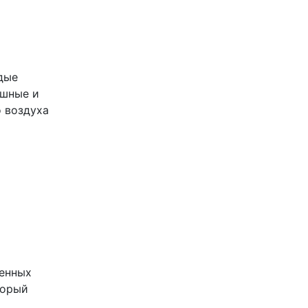
дые
ушные и
 воздуха
ненных
торый