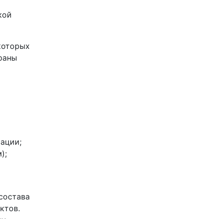
кой
которых
раны
тации;
);
состава
ктов.