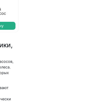
й
сос
ну
ики,
асосов,
олеса.
торых
ивают
ически