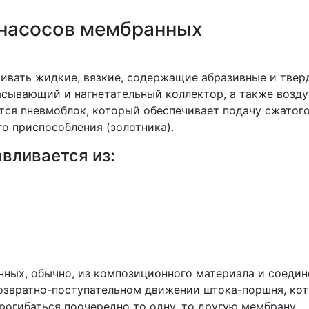
 насосов мембранных
чивать жидкие, вязкие, содержащие абразивные и твер
асывающий и нагнетательный коллектор, а также возд
ся пневмоблок, который обеспечивает подачу сжатого
 приспособления (золотника).
вливается из:
нных, обычно, из композиционного материала и соеди
возвратно-поступательном движении штока-поршня, ко
рогибаться поочередно то одну, то другую мембрану.