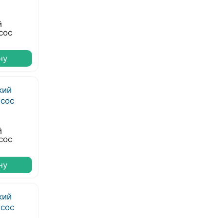
й
сос
ну
й
сос
ну