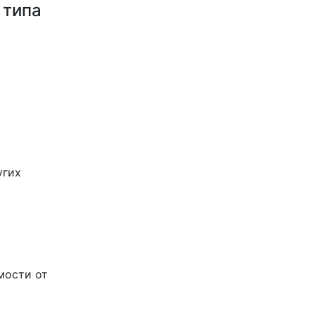
 типа
угих
мости от