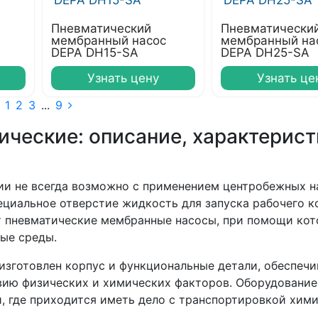
Пневматический
Пневматически
мембранный насос
мембранный на
DEPA DH15-SA
DEPA DH25-SA
Узнать цену
Узнать це
1
2
3
...
9
ческие: описание, характерист
ии не всегда возможно с применением центробежных н
ециальное отверстие жидкость для запуска рабочего к
т пневматические мембранные насосы, при помощи ко
ные среды.
изготовлен корпус и функциональные детали, обеспеч
вию физических и химических факторов. Оборудование
, где приходится иметь дело с транспортировкой хим