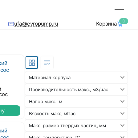
0
ufa@evropump.ru
Корзина
Материал корпуса
й
Производительность макс., м3/час
сос
Напор макс., м
ну
Вязкость макс, мПас
Макс. размер твердых частиц, мм
Макс. температура, °C