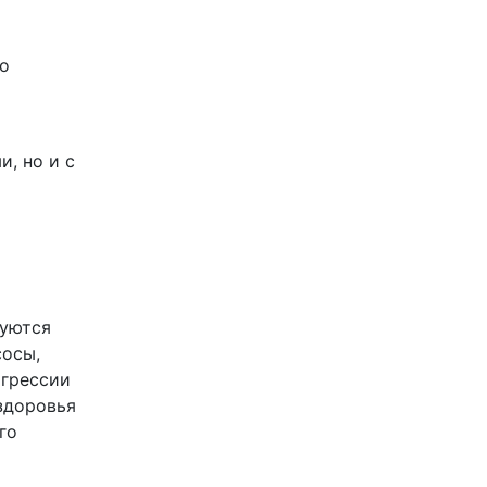
о
, но и с
зуются
сосы,
агрессии
здоровья
го