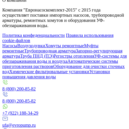
О компании
Компания "Евронасоскомплект-2015" с 2015 года
осуществляет поставки импортных насосов, трубопроводной
арматуры, ремонтных хомутов и оборудования УФ-
обеззараживания воды.
Политика конфеденциальности
Правила использования
cookie-файлов
Насосы
Воздуходувки
Хомуты ремонтные
Муфты
ремонтные
Трубопроводная арматура
Запорно-регулирующая
арматура
Труба ПНД (ПЭ)
Регистры отопления
УФ-системы для
обеззараживания воды и воздуха
Автоматические системы
приготовления растворов
Оборудование для очистки сточных
вод
Химические фильтровальные установки
Установки
повышения давления воды
8 (800) 200-85-82
8 (800) 200-85-82
+7 (922) 188-34-29
ufa@evropump.ru