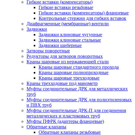
Гибкие вставки (компенсаторы)
Гибкие вставки резьбовые
Гибкие вставки (компенсаторы) фланцевые
Контрольные стержни для гибких вставок
Диафрагменные (мембранные) вентили
Задвижки
Задвижки клиновые чугунные
Задвижки клиновые стальные
Задвижки шиберные
Затворы поворотные
Редукторы для затворов поворотных
Краны шаровые из нержавеющей стали
Краны шаровые стандартного прохода
Краны шаровые полнопроходные
Краны шаровые трехходовые
Краны трехходовые под манометр
Муфты соединительные ДРК для металлических
труб
Муфты соединительные ДРК для полиэтиленовых
и ПВХ труб
Муфты соединительные ДРК-П для соединения
металлических и пластиковых труб
Муфты ПФРК (адаптеры фланцевые)
Обратные клапаны
Обратные клапаны резьбовые